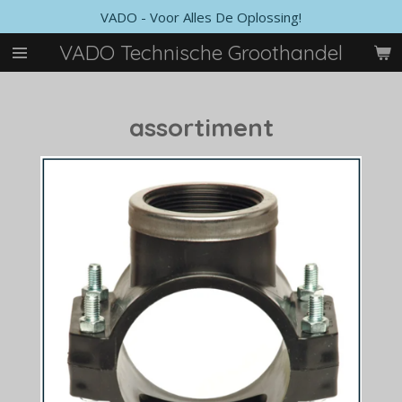
VADO - Voor Alles De Oplossing!
Ga
direct
VADO Technische Groothandel
naar
de
hoofdinhoud
assortiment