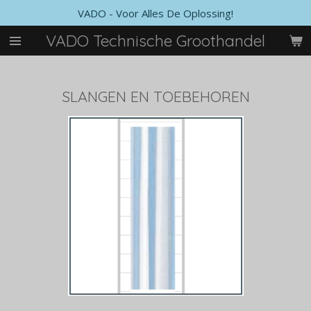
VADO - Voor Alles De Oplossing!
Ga
direct
VADO Technische Groothandel
naar
de
hoofdinhoud
SLANGEN EN TOEBEHOREN