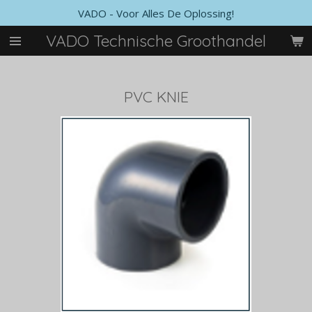
VADO - Voor Alles De Oplossing!
Ga
direct
VADO Technische Groothandel
naar
de
hoofdinhoud
PVC KNIE