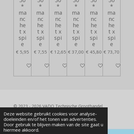
30
30
30
30
30
30
*
*
*
*
*
*
ma
ma
ma
ma
ma
ma
nc
nc
nc
nc
nc
nc
he
he
he
he
he
he
t x
t x
t x
t x
t x
t x
spi
spi
spi
spi
spi
spi
e
e
e
e
e
e
€ 5,95
€ 7,55
€ 12,65
€ 37,00
€ 45,80
€ 73,70
In winkelwagen
In winkelwagen
In winkelwagen
In winkelwagen
In winkelwagen
In winkelwa
© 2023 - 2026 VADO Technische Groothandel
Powered by
JouwWeb
Deze website gebruikt cookies voor analyse-
doeleinden en/of het tonen van advertenties.
Door gebruik te blijven maken van de site gaat u
hiermee akkoord.