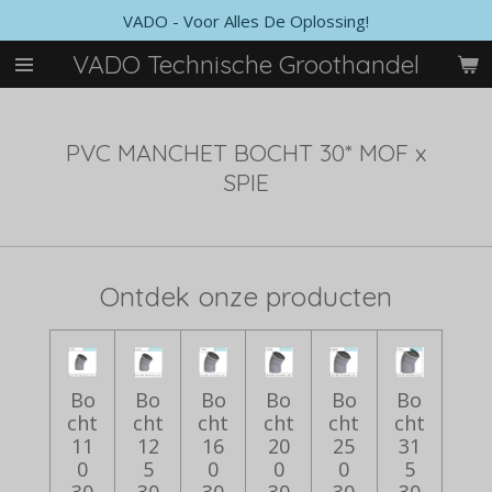
VADO - Voor Alles De Oplossing!
Ga
direct
VADO Technische Groothandel
naar
de
hoofdinhoud
PVC MANCHET BOCHT 30* MOF x
SPIE
Ontdek onze producten
Bo
Bo
Bo
Bo
Bo
Bo
cht
cht
cht
cht
cht
cht
11
12
16
20
25
31
0
5
0
0
0
5