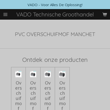
VADO - Voor Alles De Oplossing!
Ga
direct
VADO Technische Groothandel
naar
de
hoofdinhoud
PVC OVERSCHUIFMOF MANCHET
Ontdek onze producten
Ov
Ov
Ov
Ov
ers
ers
ers
ers
ch
ch
ch
ch
uif
uif
uif
uif
mo
mo
mo
mo
f
f
f
f