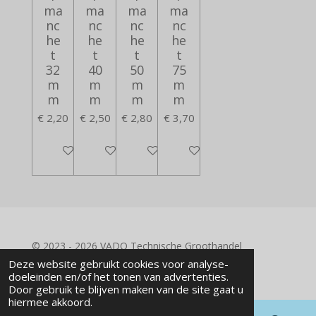
ma
ma
ma
ma
nc
nc
nc
nc
he
he
he
he
t
t
t
t
32
40
50
75
m
m
m
m
m
m
m
m
€ 2,20
€ 2,50
€ 2,80
€ 3,70
In winkelwagen
In winkelwagen
In winkelwagen
In winkelwagen
© 2023 - 2026 VADO Technische Groothandel
Powered by
JouwWeb
Deze website gebruikt cookies voor analyse-
doeleinden en/of het tonen van advertenties.
Door gebruik te blijven maken van de site gaat u
hiermee akkoord.