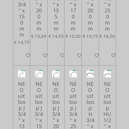
3/4
'' x
'' x
'' x
'' x
'' x
'' x
20
13
17
20
25
15
0
5
0
0
0
0
m
m
m
m
m
m
m
m
m
m
m
m
€ 15,30
€ 14,55
€ 15,30
€ 15,75
€ 16,50
€ 14,75
In winkelwagen
In winkelwagen
In winkelwagen
In winkelwagen
In winkelwagen
In winkelwa
NE
NE
NE
NE
NE
NE
O
O
O
O
O
O
uit
uit
uit
uit
uit
uit
loo
loo
loo
loo
loo
loo
p J
p J
p J
p J
p
p
3/4
3/4
3/4
3/4
H
HU
'' x
'' x
'' x
'' x
3/4
1/2
13
15
20
25
'' x
'' x