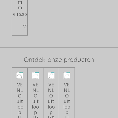
m
m
€ 15,80
In winkelwagen
Ontdek onze producten
VE
VE
VE
VE
NL
NL
NL
NL
O
O
O
O
uit
uit
uit
uit
loo
loo
loo
loo
p
p
p
p
U
U+
J+P
U