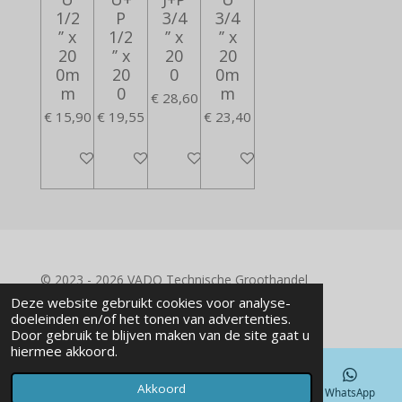
1/2
P
3/4
3/4
’’ x
1/2
’’ x
’’ x
20
’’ x
20
20
0m
20
0
0m
m
0
m
€ 28,60
€ 15,90
€ 19,55
€ 23,40
In winkelwagen
In winkelwagen
In winkelwagen
In winkelwagen
© 2023 - 2026 VADO Technische Groothandel
Powered by
JouwWeb
Deze website gebruikt cookies voor analyse-
doeleinden en/of het tonen van advertenties.
Door gebruik te blijven maken van de site gaat u
hiermee akkoord.
Akkoord
E-mailadres
Telefoonnummer
Kaart
WhatsApp