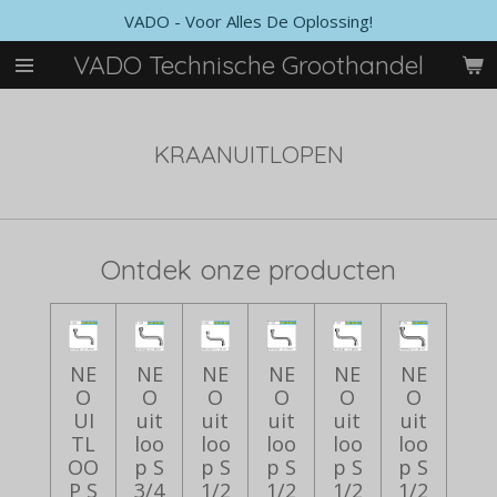
VADO - Voor Alles De Oplossing!
Ga
direct
VADO Technische Groothandel
naar
de
hoofdinhoud
KRAANUITLOPEN
Ontdek onze producten
NE
NE
NE
NE
NE
NE
O
O
O
O
O
O
UI
uit
uit
uit
uit
uit
TL
loo
loo
loo
loo
loo
OO
p S
p S
p S
p S
p S
P S
3/4
1/2
1/2
1/2
1/2