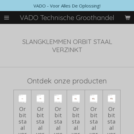
VADO - Voor Alles De Oplossing!
Ga
direct
VADO Technische Groothandel
naar
de
hoofdinhoud
SLANGKLEMMEN ORBIT STAAL
VERZINKT
Ontdek onze producten
Or
Or
Or
Or
Or
Or
bit
bit
bit
bit
bit
bit
sta
sta
sta
sta
sta
sta
al
al
al
al
al
al