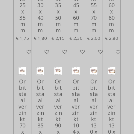
25
30
35
45
55
60
x
x
x
x
x
x
35
40
50
60
70
80
m
m
m
m
m
m
m
m
m
m
m
m
€ 1,75
€ 1,80
€ 2,15
€ 2,30
€ 2,60
€ 2,80
In winkelwagen
In winkelwagen
In winkelwagen
In winkelwagen
In winkelwagen
In winkelwa
Or
Or
Or
Or
Or
Or
bit
bit
bit
bit
bit
bit
sta
sta
sta
sta
sta
sta
al
al
al
al
al
al
ver
ver
ver
ver
ver
ver
zin
zin
zin
zin
zin
zin
kt
kt
kt
kt
kt
kt
70
85
90
10
13
13
x
x
x
4 x
0 x
0 x