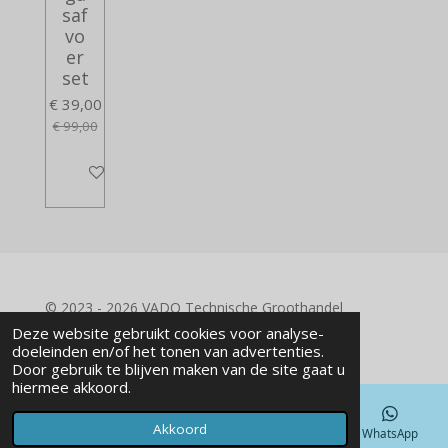
saf
vo
er
set
€ 39,00
€ 99,00
In winkelwagen
© 2023 - 2026 VADO Technische Groothandel
Powered by
JouwWeb
Deze website gebruikt cookies voor analyse-
doeleinden en/of het tonen van advertenties.
Door gebruik te blijven maken van de site gaat u
hiermee akkoord.
Akkoord
E-mailadres
Telefoonnummer
Kaart
WhatsApp