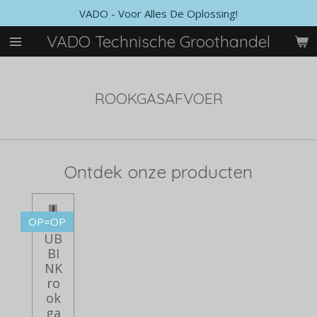
VADO - Voor Alles De Oplossing!
Ga
direct
VADO Technische Groothandel
naar
de
hoofdinhoud
ROOKGASAFVOER
Ontdek onze producten
OP=OP
UB
BI
NK
ro
ok
ga