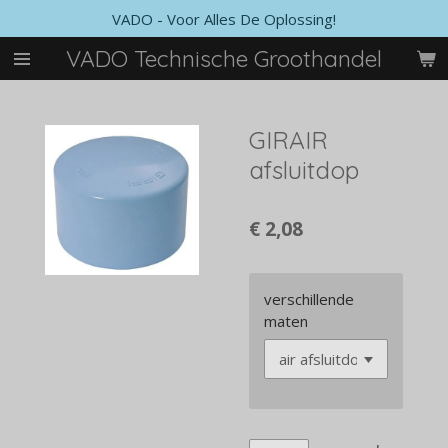
VADO - Voor Alles De Oplossing!
Ga
direct
VADO Technische Groothandel
naar
de
hoofdinhoud
GIRAIR
afsluitdop
€ 2,08
verschillende
maten