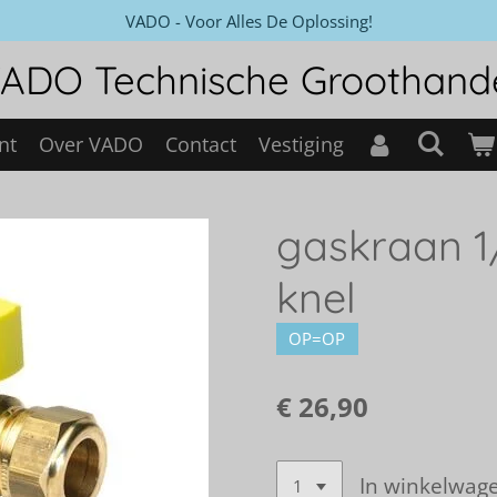
VADO - Voor Alles De Oplossing!
ADO Technische Groothand
nt
Over VADO
Contact
Vestiging
gaskraan 1/
knel
OP=OP
€ 26,90
In winkelwag