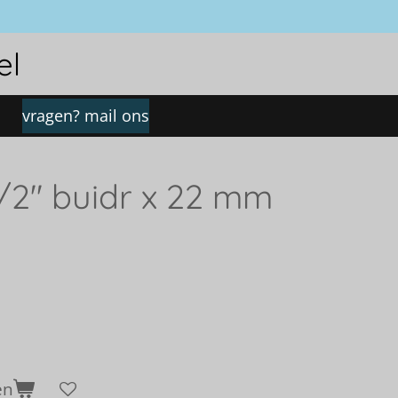
el
vragen? mail ons
2'' buidr x 22 mm
en