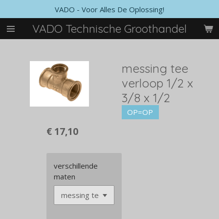
VADO - Voor Alles De Oplossing!
Ga
direct
VADO Technische Groothandel
naar
de
hoofdinhoud
messing tee
verloop 1/2 x
3/8 x 1/2
OP=OP
€ 17,10
verschillende
maten