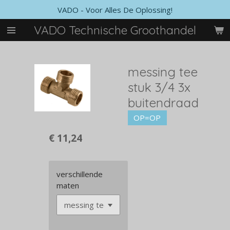
VADO - Voor Alles De Oplossing!
Ga
direct
VADO Technische Groothandel
naar
de
hoofdinhoud
messing tee
stuk 3/4 3x
buitendraad
OP=OP
€ 11,24
verschillende
maten