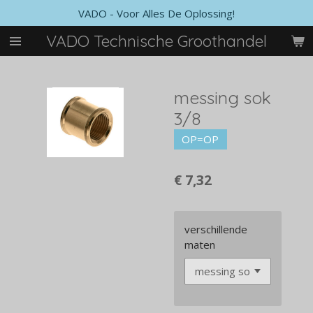
VADO - Voor Alles De Oplossing!
Ga
direct
VADO Technische Groothandel
naar
de
hoofdinhoud
messing sok
3/8
OP=OP
€ 7,32
verschillende
maten