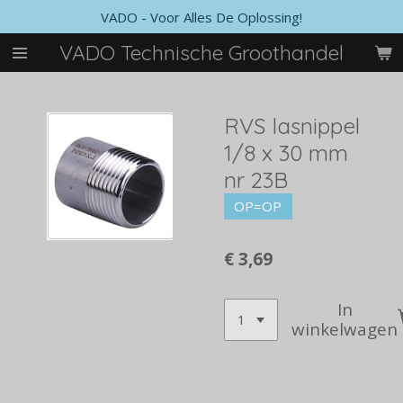
VADO - Voor Alles De Oplossing!
Ga
direct
VADO Technische Groothandel
naar
de
hoofdinhoud
RVS lasnippel
1/8 x 30 mm
nr 23B
OP=OP
€ 3,69
In
winkelwagen