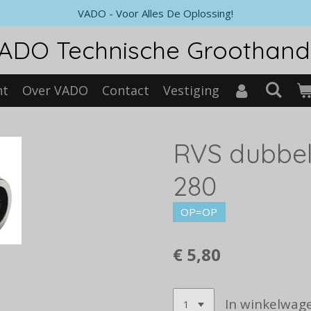
VADO - Voor Alles De Oplossing!
ADO Technische Groothand
nt
Over VADO
Contact
Vestiging
RVS dubbele
280
OP=OP
€ 5,80
In winkelwag