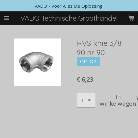
VADO - Voor Alles De Oplossing!
Ga
direct
VADO Technische Groothandel
naar
de
hoofdinhoud
RVS knie 3/8
90 nr 90
OP=OP
€ 6,23
In
winkelwagen