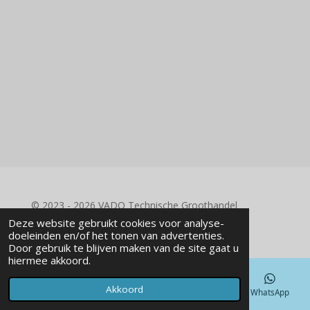
© 2023 - 2026 VADO Technische Groothandel
Powered by
JouwWeb
Deze website gebruikt cookies voor analyse-
doeleinden en/of het tonen van advertenties.
Door gebruik te blijven maken van de site gaat u
hiermee akkoord.
Akkoord
E-mailadres
Telefoonnummer
Kaart
WhatsApp