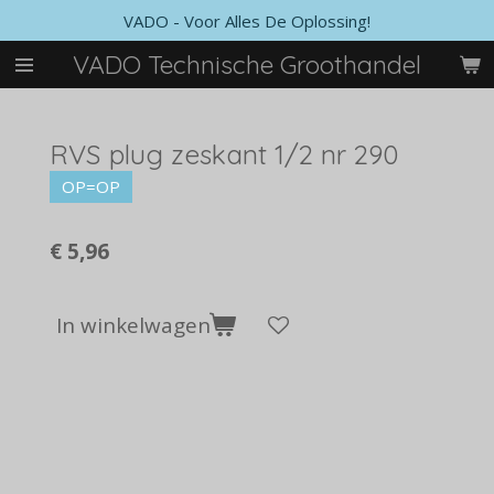
VADO - Voor Alles De Oplossing!
Ga
direct
VADO Technische Groothandel
naar
de
hoofdinhoud
RVS plug zeskant 1/2 nr 290
OP=OP
€ 5,96
In winkelwagen