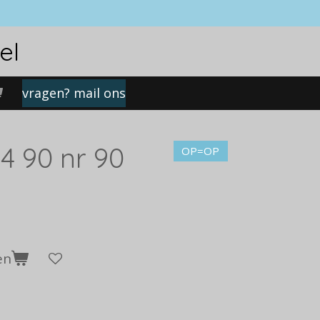
el
vragen? mail ons
4 90 nr 90
OP=OP
en