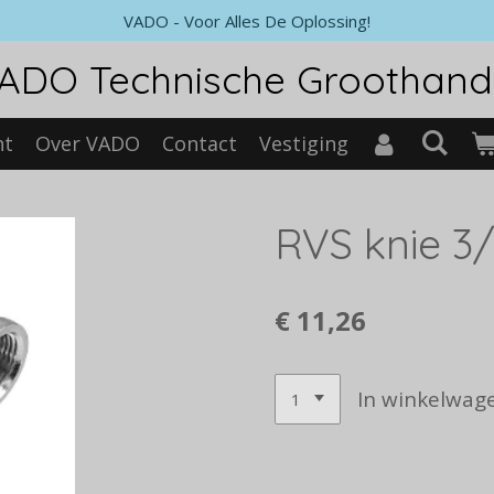
VADO - Voor Alles De Oplossing!
ADO Technische Groothand
nt
Over VADO
Contact
Vestiging
RVS knie 3/
€ 11,26
In winkelwag