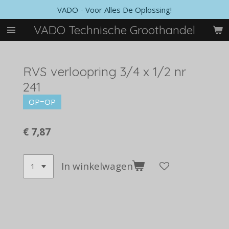
VADO - Voor Alles De Oplossing!
Ga
direct
VADO Technische Groothandel
naar
de
hoofdinhoud
RVS verloopring 3/4 x 1/2 nr
241
OP=OP
€ 7,87
In winkelwagen