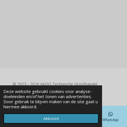
© 2023 - 2026 VADO Technische Groothandel
Powered by
JouwWeb
Deze website gebruikt cookies voor analyse-
doeleinden en/of het tonen van advertenties.
Door gebruik te blijven maken van de site gaat u
hiermee akkoord.
Akkoord
E-mailadres
Telefoonnummer
Kaart
WhatsApp