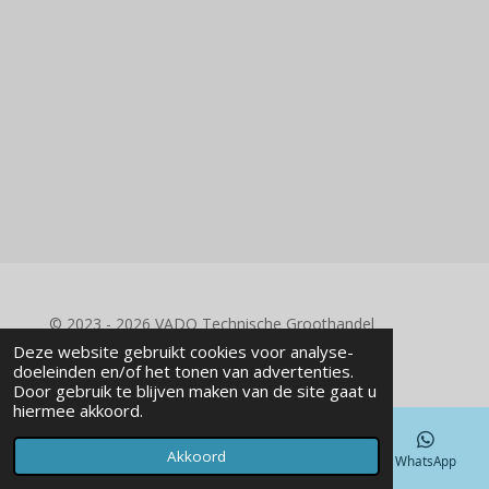
© 2023 - 2026 VADO Technische Groothandel
Powered by
JouwWeb
Deze website gebruikt cookies voor analyse-
doeleinden en/of het tonen van advertenties.
Door gebruik te blijven maken van de site gaat u
hiermee akkoord.
Akkoord
E-mailadres
Telefoonnummer
Kaart
WhatsApp