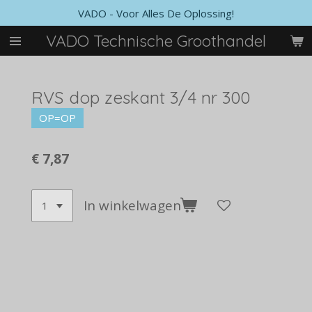
VADO - Voor Alles De Oplossing!
Ga
direct
VADO Technische Groothandel
naar
de
hoofdinhoud
RVS dop zeskant 3/4 nr 300
OP=OP
€ 7,87
In winkelwagen