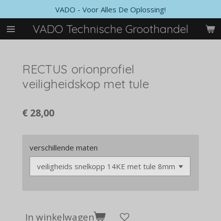
VADO - Voor Alles De Oplossing!
Ga
direct
VADO Technische Groothandel
naar
de
hoofdinhoud
RECTUS orionprofiel
veiligheidskop met tule
€ 28,00
verschillende maten
In winkelwagen