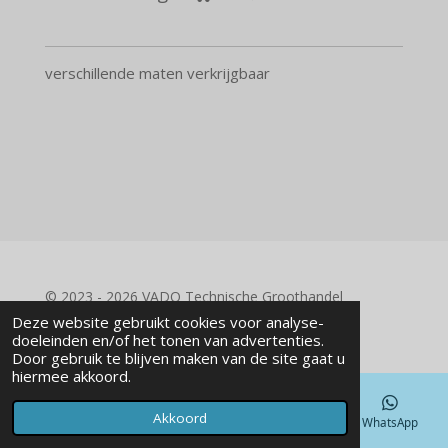
verschillende maten verkrijgbaar
© 2023 - 2026 VADO Technische Groothandel
Powered by
JouwWeb
Deze website gebruikt cookies voor analyse-
doeleinden en/of het tonen van advertenties.
Door gebruik te blijven maken van de site gaat u
hiermee akkoord.
Akkoord
E-mailadres
Telefoonnummer
Kaart
WhatsApp