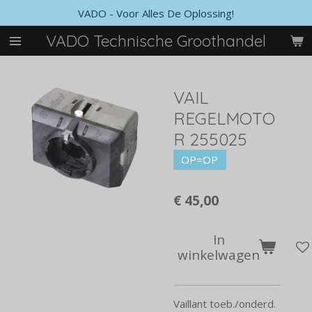
VADO - Voor Alles De Oplossing!
Ga
direct
VADO Technische Groothandel
naar
de
hoofdinhoud
VAIL
REGELMOTO
R 255025
OP=OP
€ 45,00
In
winkelwagen
Vaillant toeb./onderd.