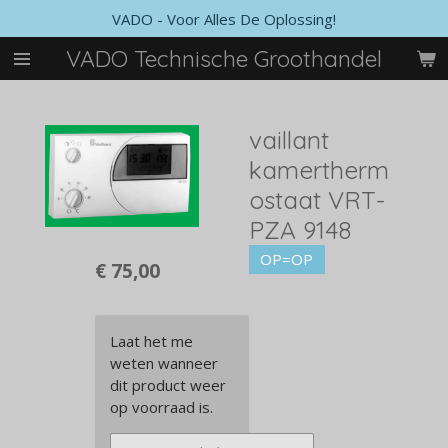
VADO - Voor Alles De Oplossing!
Ga
direct
VADO Technische Groothandel
naar
de
hoofdinhoud
vaillant
kamertherm
ostaat VRT-
PZA 9148
OP=OP
€ 75,00
Laat het me
weten wanneer
dit product weer
op voorraad is.