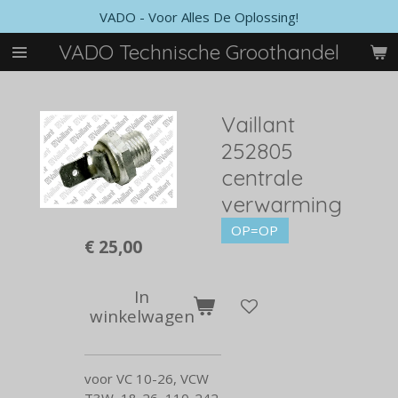
VADO - Voor Alles De Oplossing!
Ga
direct
VADO Technische Groothandel
naar
de
hoofdinhoud
Vaillant
252805
centrale
verwarming
OP=OP
€ 25,00
In
winkelwagen
voor VC 10-26, VCW
T3W, 18-26, 110-242