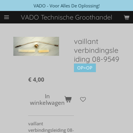
VADO - Voor Alles De Oplossing!
Ga
direct
VADO Technische Groothandel
naar
de
hoofdinhoud
vaillant
verbindingsle
iding 08-9549
OP=OP
€ 4,00
In
winkelwagen
vaillant
verbindingsleiding 08-