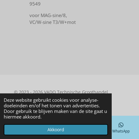
9549
voor MAG-sine/8,
VC/W-sine T3/W+mot
© 2023 - 2026 VADO Technische Groothandel
Powered by
JouwWeb
Deze website gebruikt cookies voor analyse-
doeleinden en/of het tonen van advertenties.
Door gebruik te blijven maken van de site gaat u
hiermee akkoord.
Akkoord
E-mailadres
Telefoonnummer
Kaart
WhatsApp