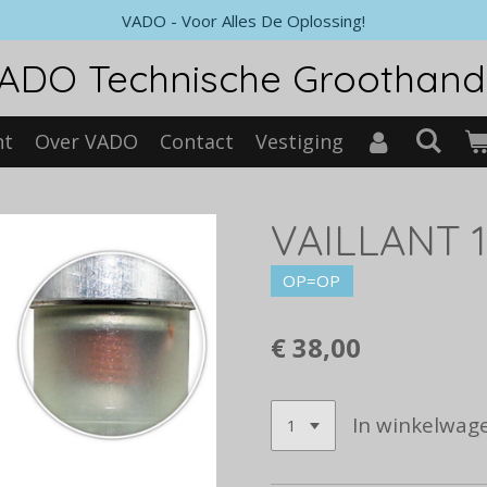
VADO - Voor Alles De Oplossing!
ADO Technische Groothand
nt
Over VADO
Contact
Vestiging
VAILLANT 
OP=OP
€ 38,00
In winkelwag