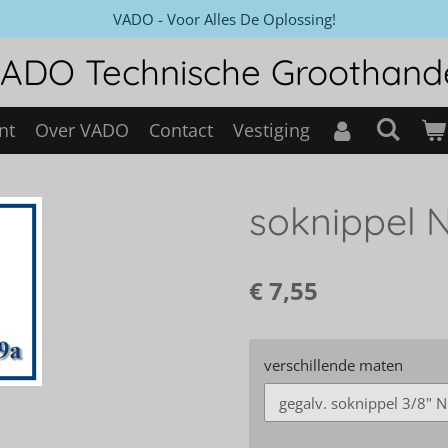
VADO - Voor Alles De Oplossing!
ADO Technische Groothand
nt
Over VADO
Contact
Vestiging
soknippel 
€ 7,55
verschillende maten