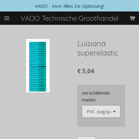
VADO - Voor Alles De Oplossing!
Ga
direct
VADO Technische Groothandel
naar
de
hoofdinhoud
Luisiana
superelastic
€ 5,04
verschillende
maten