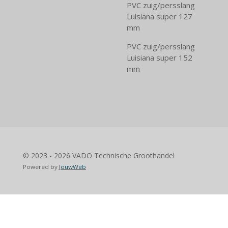
PVC zuig/persslang
Luisiana super 127
mm
PVC zuig/persslang
Luisiana super 152
mm
© 2023 - 2026 VADO Technische Groothandel
Powered by
JouwWeb