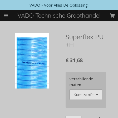
VADO - Voor Alles De Oplossing!
Ga
direct
VADO Technische Groothandel
naar
de
hoofdinhoud
Superflex PU
+H
€ 31,68
verschillende
maten