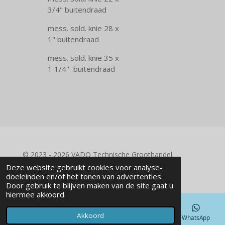
3/4" buitendraad
mess. sold. knie 28 x
1" buitendraad
mess. sold. knie 35 x
1 1/4" buitendraad
© 2023 - 2026 VADO Technische Groothandel
Powered by
JouwWeb
Deze website gebruikt cookies voor analyse-
doeleinden en/of het tonen van advertenties.
Door gebruik te blijven maken van de site gaat u
hiermee akkoord.
Akkoord
E-mailadres
Telefoonnummer
Kaart
WhatsApp