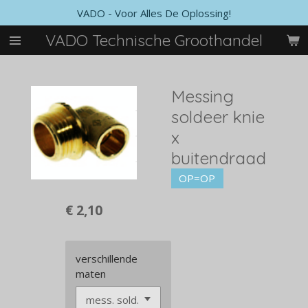
VADO - Voor Alles De Oplossing!
Ga
direct
VADO Technische Groothandel
naar
de
hoofdinhoud
Messing
soldeer knie
x
buitendraad
OP=OP
€ 2,10
verschillende
maten