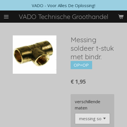
VADO - Voor Alles De Oplossing!
Ga
direct
VADO Technische Groothandel
naar
de
hoofdinhoud
Messing
soldeer t-stuk
met bindr.
OP=OP
€ 1,95
verschillende
maten