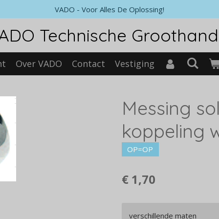
VADO - Voor Alles De Oplossing!
ADO Technische Groothand
nt
Over VADO
Contact
Vestiging
Messing so
koppeling w
OP=OP
€ 1,70
verschillende maten