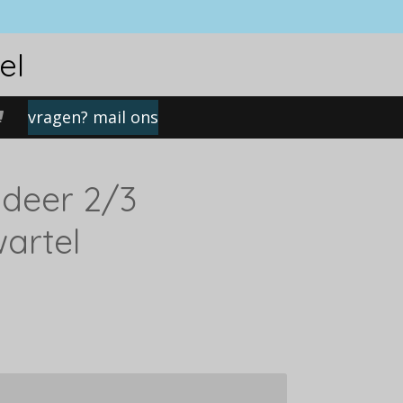
el
vragen? mail ons
ldeer 2/3
artel