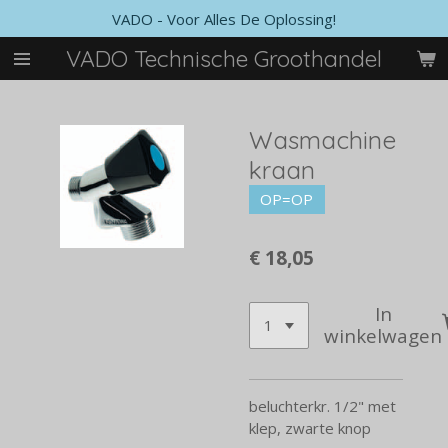
VADO - Voor Alles De Oplossing!
Ga
direct
VADO Technische Groothandel
naar
de
hoofdinhoud
Wasmachine
kraan
OP=OP
€ 18,05
In
winkelwagen
beluchterkr. 1/2" met
klep, zwarte knop