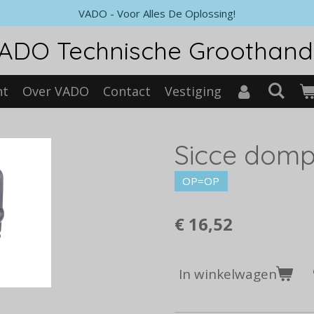
VADO - Voor Alles De Oplossing!
ADO Technische Groothand
nt
Over VADO
Contact
Vestiging
Sicce domp
OP=OP
€ 16,52
In winkelwagen