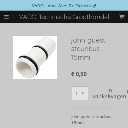
VADO - Voor Alles De Oplossing!
Ga
direct
VADO Technische Groothandel
naar
de
hoofdinhoud
john guest
steunbus
15mm
€ 0,50
In
winkelwagen
john guest steunbus
15mm