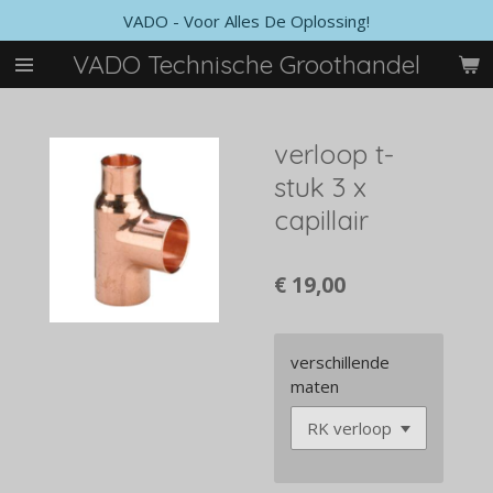
VADO - Voor Alles De Oplossing!
Ga
direct
VADO Technische Groothandel
naar
de
hoofdinhoud
verloop t-
stuk 3 x
capillair
€ 19,00
verschillende
maten