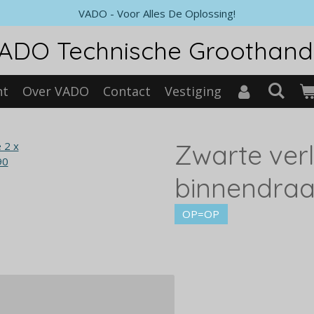
VADO - Voor Alles De Oplossing!
ADO Technische Groothand
nt
Over VADO
Contact
Vestiging
Zwarte verl
binnendraa
OP=OP