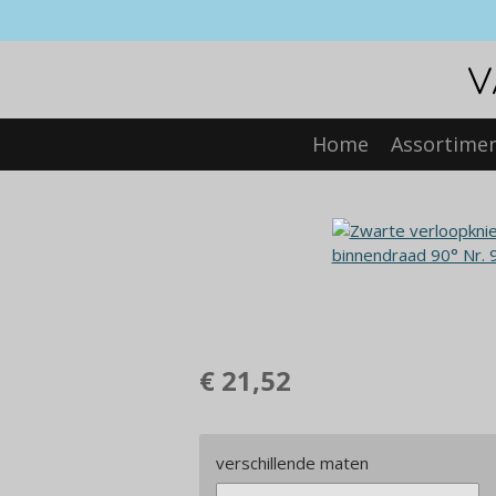
Ga
direct
V
naar
de
hoofdinhoud
Home
Assortime
€ 21,52
verschillende maten