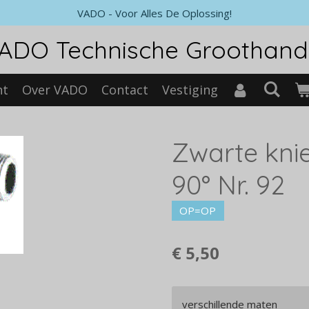
VADO - Voor Alles De Oplossing!
ADO Technische Groothand
nt
Over VADO
Contact
Vestiging
Zwarte knie
90° Nr. 92
OP=OP
€ 5,50
verschillende maten