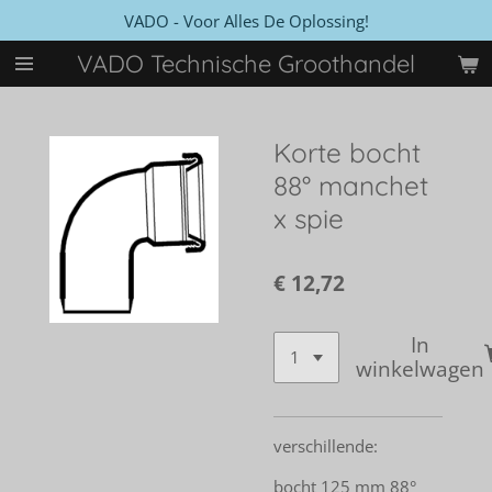
VADO - Voor Alles De Oplossing!
Ga
direct
VADO Technische Groothandel
naar
de
hoofdinhoud
Korte bocht
88° manchet
x spie
€ 12,72
In
winkelwagen
verschillende:
bocht 125 mm 88°