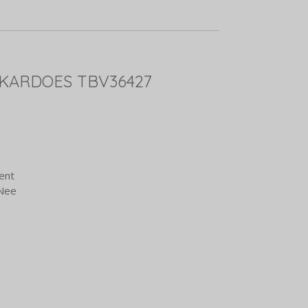
KARDOES TBV36427
0
ent
 Nee