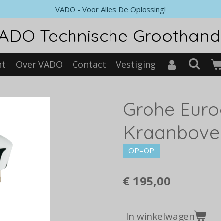
VADO - Voor Alles De Oplossing!
ADO Technische Groothand
nt
Over VADO
Contact
Vestiging
Grohe Euro
Kraanboven
OP=OP
€ 195,00
In winkelwagen