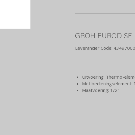
GROH EUROD SE 
Leverancier Code:
4349700
Uitvoering: Thermo-elem
Met bedieningselement:
Maatvoering: 1/2"