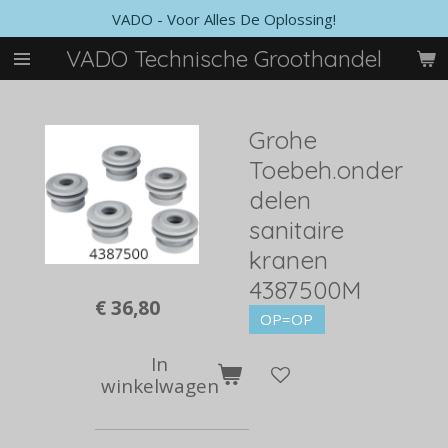
VADO - Voor Alles De Oplossing!
Ga
direct
VADO Technische Groothandel
naar
de
hoofdinhoud
Grohe
Toebeh.onder
delen
sanitaire
kranen
4387500M
€ 36,80
OP=OP
In
winkelwagen