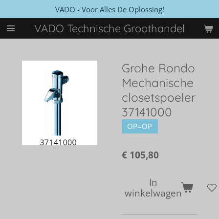
VADO - Voor Alles De Oplossing!
Ga
direct
VADO Technische Groothandel
naar
de
hoofdinhoud
Grohe Rondo
Mechanische
closetspoeler
37141000
OP=OP
€ 105,80
In
winkelwagen