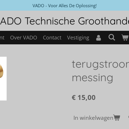
VADO - Voor Alles De Oplossing!
ADO Technische Groothand
nt
Over VADO
Contact
Vestiging
terugstroo
messing
€ 15,00
In winkelwagen