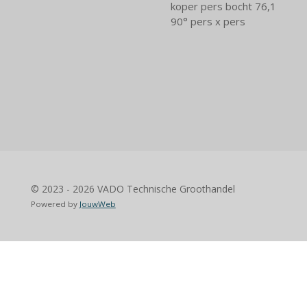
koper pers bocht 76,1
90° pers x pers
© 2023 - 2026 VADO Technische Groothandel
Powered by
JouwWeb