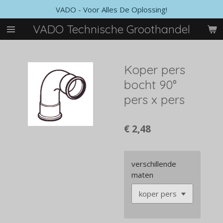
VADO - Voor Alles De Oplossing!
Ga
direct
VADO Technische Groothandel
naar
de
hoofdinhoud
Koper pers
bocht 90°
pers x pers
€ 2,48
verschillende
maten