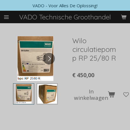
VADO - Voor Alles De Oplossing!
Ga
direct
VADO Technische Groothandel
naar
de
hoofdinhoud
Wilo
circulatiepom
p RP 25/80 R
€ 450,00
In
winkelwagen