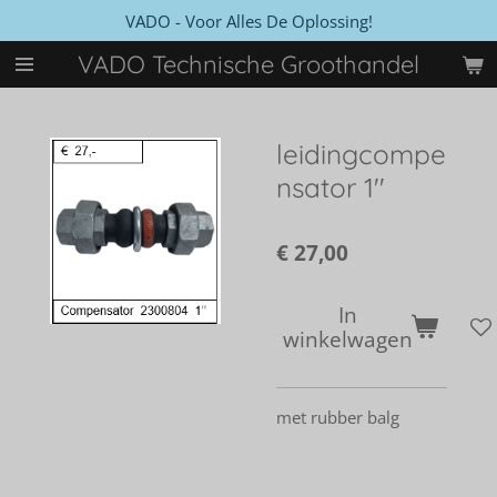
VADO - Voor Alles De Oplossing!
Ga
direct
VADO Technische Groothandel
naar
de
hoofdinhoud
leidingcompe
nsator 1''
€ 27,00
In
winkelwagen
met rubber balg