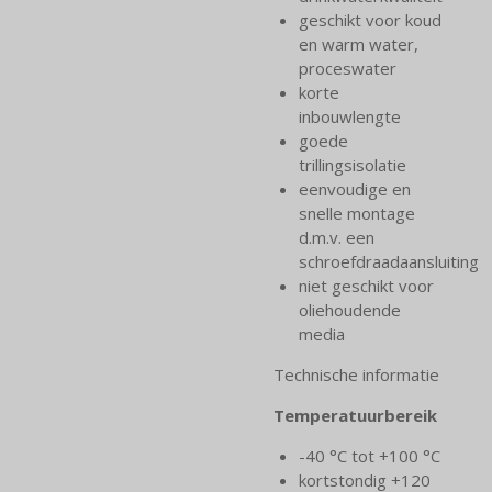
geschikt voor koud
en warm water,
proceswater
korte
inbouwlengte
goede
trillingsisolatie
eenvoudige en
snelle montage
d.m.v. een
schroefdraadaansluiting
niet geschikt voor
oliehoudende
media
Technische informatie
Temperatuurbereik
-40 °C tot +100 °C
kortstondig +120