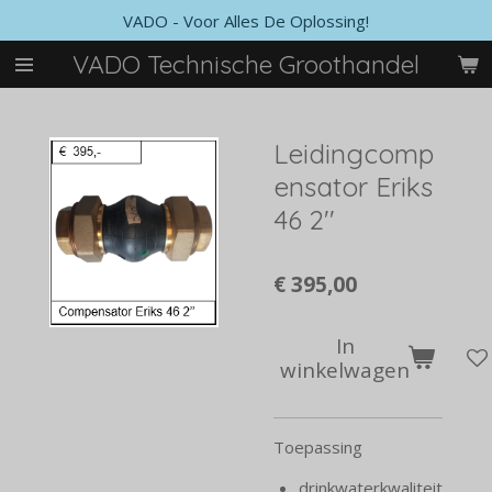
VADO - Voor Alles De Oplossing!
Ga
direct
VADO Technische Groothandel
naar
de
hoofdinhoud
Leidingcomp
ensator Eriks
46 2''
€ 395,00
In
winkelwagen
Toepassing
drinkwaterkwaliteit