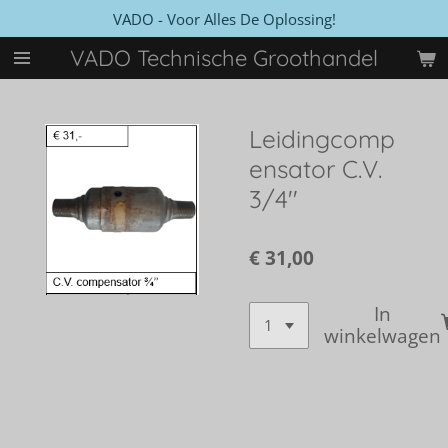
VADO - Voor Alles De Oplossing!
Ga
direct
VADO Technische Groothandel
naar
de
hoofdinhoud
Leidingcomp
ensator C.V.
3/4''
€ 31,00
In
winkelwagen