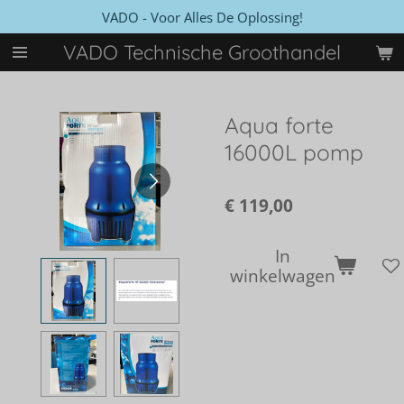
VADO - Voor Alles De Oplossing!
Ga
direct
VADO Technische Groothandel
naar
de
hoofdinhoud
Aqua forte
16000L pomp
€ 119,00
In
winkelwagen