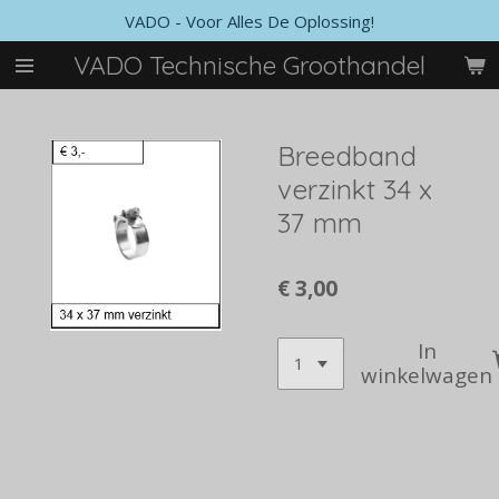
VADO - Voor Alles De Oplossing!
Ga
direct
VADO Technische Groothandel
naar
de
hoofdinhoud
Breedband
verzinkt 34 x
37 mm
€ 3,00
In
winkelwagen